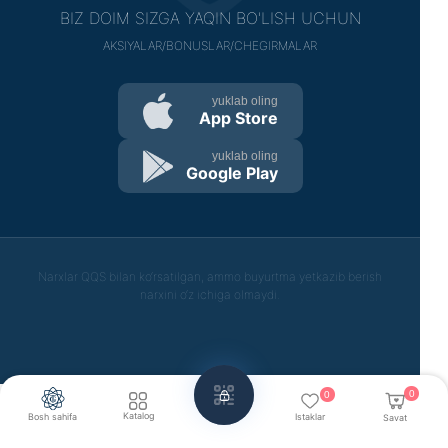
BIZ DOIM SIZGA YAQIN BO'LISH UCHUN
AKSIYALAR/BONUSLAR/CHEGIRMALAR
yuklab oling
App Store
yuklab oling
Google Play
Narxlar QQS bilan ko‘rsatilgan, ammo buyurtma yetkazib berish
narxini o‘z ichiga olmaydi.
0
0
Katalog
Bosh sahifa
Istaklar
Savat