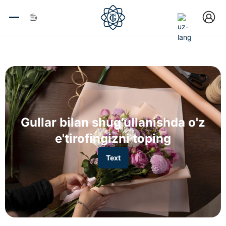
Gullar bilan shug'ullanishda o'z
e'tirofingizni toping
Text