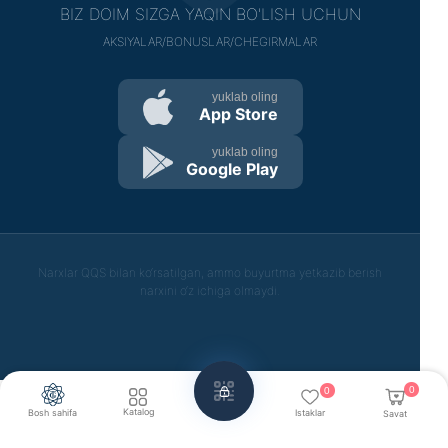
BIZ DOIM SIZGA YAQIN BO'LISH UCHUN
AKSIYALAR/BONUSLAR/CHEGIRMALAR
yuklab oling
App Store
yuklab oling
Google Play
Narxlar QQS bilan ko‘rsatilgan, ammo buyurtma yetkazib berish
narxini o‘z ichiga olmaydi.
0
0
Katalog
Bosh sahifa
Istaklar
Savat